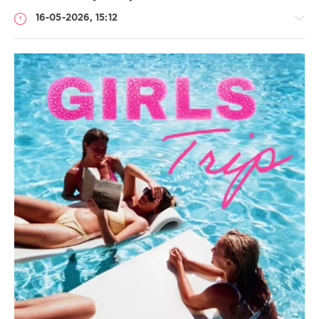
16-05-2026, 15:12
Музыка
ivashka
61
Pop
,
Dance
,
MP3