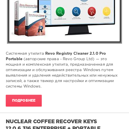
Portable
,
Revo
,
Registry
Cleaner
,
очистка
реестра
,
мониторинг
реестра
,
автоматическое
Системная утилита
Revo Registry Cleaner 2.1.0 Pro
резервное
Portable
(авторские права - Revo Group Ltd) — это
копирование
мощная и комплексная утилита, предназначенная для
оптимизации и обслуживания реестра Windows путем
выявления и удаления недействительных или ненужных
записей, а также твикер для настройки и оптимизации
системы Windows.
ПОДРОБНЕЕ
NUCLEAR COFFEE RECOVER KEYS
12.0.6.316 ENTERPRISE + PORTABLE