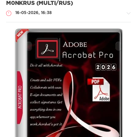
M0NKRUS (MULTI/RUS)
16-05-2026, 16:38
Софт
SamDel
42
adobe
acrobat
,
редактор
,
pdf
,
файлов