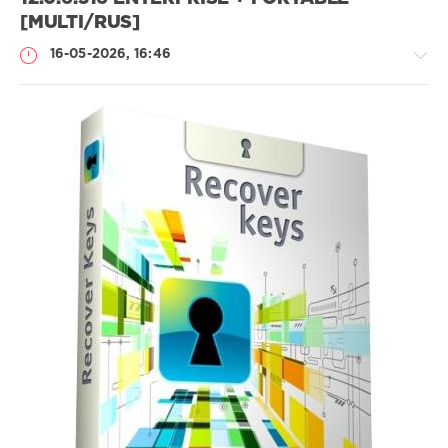
[MULTI/RUS]
16-05-2026, 16:46
Софт
SamDel
43
защита
,
ключей
,
активации
,
программ