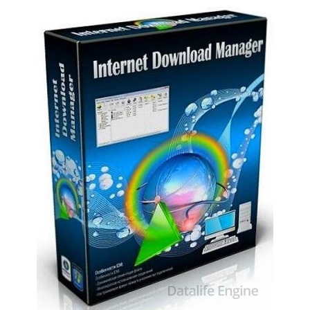
Софт
SamDel
49
download
,
manager
,
менеджер
,
закачек