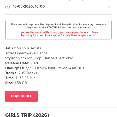
16-05-2026, 16:00
Музыка
drakon-
55
Artist:
Various Artists
Title:
Dreamwave Dance
79
Style:
Synthpop, Pop, Dance, Electronic
Release Date:
2026
Synthpop
,
Quality:
MP3/320 Kbps/Joint Stereo/44100Hz
Pop
,
Tracks:
205 Tracks
Dance
,
Time:
11:35:26 Min
Electronic
Size:
1.58 GB
ПОДРОБНЕЕ
GIRLS TRIP (2026)