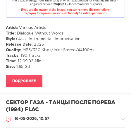
Музыка
drakon-
55
Artist:
Various Artists
Title:
Dialogue Without Words
70
Style:
Jazz, Instrumental, Improvisation
Release Date:
2026
Jazz
,
Quality:
MP3/320 Kbps/Joint Stereo/44100Hz
Instrumental
,
Tracks:
190 Tracks
Improvisation
Time:
12:09:02 Min
Size:
1.65 GB
ПОДРОБНЕЕ
СЕКТОР ГАЗА - ТАНЦЫ ПОСЛЕ ПОРЕВА
(1994) FLAC
16-05-2026, 10:57