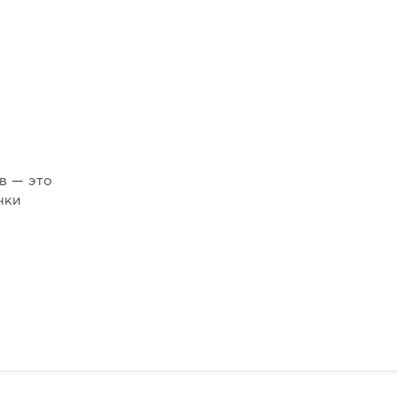
в — это
чки