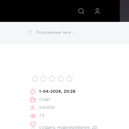
ИСКАТЬ
Популярные теги
o Disco
Lounge
Mix
MP3
pdf
photoshop
изображений
картинки
конвертер
обои
1-04-2026, 20:28
Софт
SamDel
73
создать
,
моделирование
,
2D
,