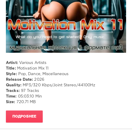
Artist:
Various Artists
Title:
Motivation Mix 11
Style:
Pop, Dance, Miscellaneous
Release Date:
2026
Quality:
MP3/320 Kbps/Joint Stereo/44100Hz
Tracks:
97 Tracks
Time:
05:03:10 Min
Size:
720.71 MB
ПОДРОБНЕЕ