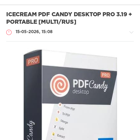
ICECREAM PDF CANDY DESKTOP PRO 3.19 +
PORTABLE [MULTI/RUS]
15-05-2026, 15:08
Софт
SamDel
57
конверте
,
редактор
,
pdf
,
файлов