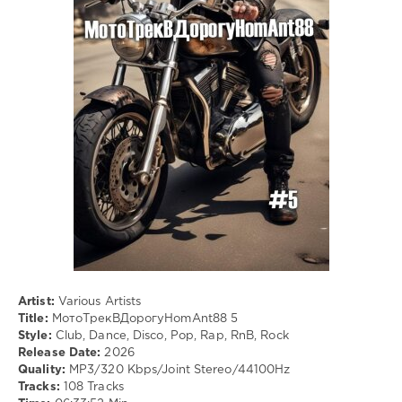
Disco
,
Pop
,
Rap
,
RnB
,
Rock
Artist:
Various Artists
Title:
МотоТрекВДорогуHomAnt88 5
Style:
Club, Dance, Disco, Pop, Rap, RnB, Rock
Release Date:
2026
Quality:
MP3/320 Kbps/Joint Stereo/44100Hz
Tracks:
108 Tracks