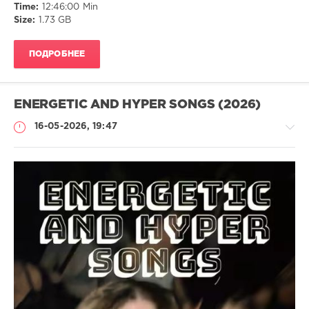
Time:
12:46:00 Min
Size:
1.73 GB
ПОДРОБНЕЕ
ENERGETIC AND HYPER SONGS (2026)
16-05-2026, 19:47
Музыка
ivashka
95
Pop
,
Dance
,
MP3