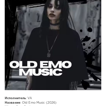
Музыка
ivashka
71
MP3
,
Pop
,
Rock
Исполнитель
: VA
Название
: Old Emo Music (2026)