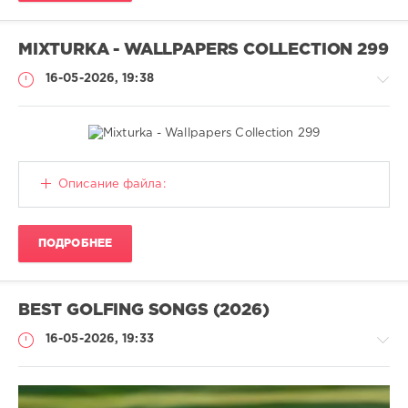
MIXTURKA - WALLPAPERS COLLECTION 299
16-05-2026, 19:38
Обои
Описание файла:
(Wallpaper)
CALISTO
ПОДРОБНЕЕ
71
0
Mix
,
BEST GOLFING SONGS (2026)
Mixture
,
Desctop
,
16-05-2026, 19:33
Wallpapes
,
Girls
,
Nature
,
Cars
,