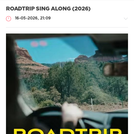
ROADTRIP SING ALONG (2026)
16-05-2026, 21:09
Музыка
ivashka
56
Pop
,
Dance
,
MP3