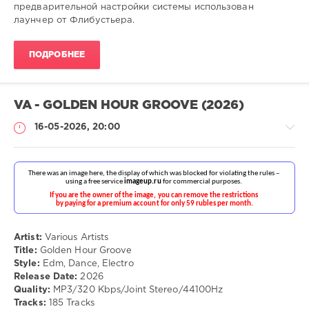
предварительной настройки системы использован
лаунчер от Флибустьера.
ПОДРОБНЕЕ
VA - GOLDEN HOUR GROOVE (2026)
16-05-2026, 20:00
Музыка
drakon-
55
Artist:
Various Artists
Title:
Golden Hour Groove
87
Style:
Edm, Dance, Electro
Release Date:
2026
Quality:
MP3/320 Kbps/Joint Stereo/44100Hz
Tracks:
185 Tracks