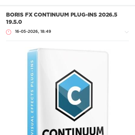
BORIS FX CONTINUUM PLUG-INS 2026.5
19.5.0
16-05-2026, 18:49
Софт
SamDel
42
модули
,
восстановление
графики
,
стабилизация
картинки