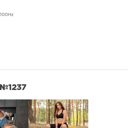
4100Hz
 №1237