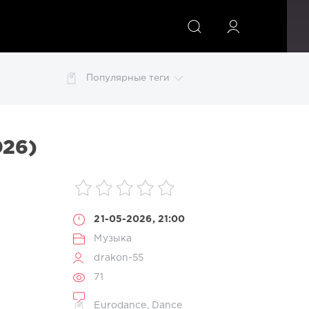
ИСКАТЬ
Популярные теги
o Disco
Lounge
Mix
MP3
pdf
photoshop
изображений
картинки
конвертер
обои
026)
21-05-2026, 21:00
Музыка
drakon-55
71
Eurodance
,
Dance