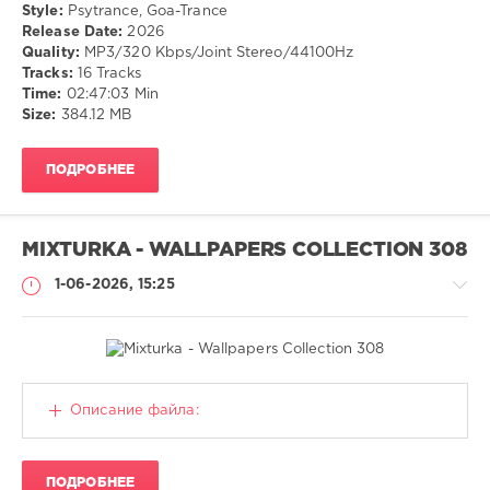
Style:
Psytrance, Goa-Trance
Release Date:
2026
Psytrance
,
Quality:
MP3/320 Kbps/Joint Stereo/44100Hz
Goa-
Tracks:
16 Tracks
Trance
Time:
02:47:03 Min
Size:
384.12 MB
ПОДРОБНЕЕ
MIXTURKA - WALLPAPERS COLLECTION 308
1-06-2026, 15:25
Обои
Описание файла:
(Wallpaper)
CALISTO
ПОДРОБНЕЕ
66