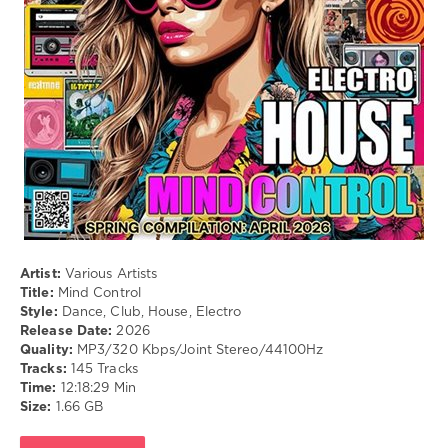
Artist:
Various Artists
Title:
Mind Control
Style:
Dance, Club, House, Electro
Release Date:
2026
Quality:
MP3/320 Kbps/Joint Stereo/44100Hz
Tracks:
145 Tracks
Time:
12:18:29 Min
Size:
1.66 GB