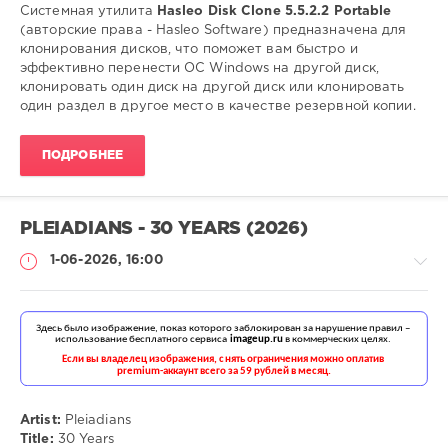
Clone
,
Системная утилита
Hasleo Disk Clone 5.5.2.2 Portable
Клон
(авторские права - Hasleo Software) предназначена для
системы
,
клонирования дисков, что поможет вам быстро и
Клон
эффективно перенести ОС Windows на другой диск,
диска
,
клонировать один диск на другой диск или клонировать
Клон
один раздел в другое место в качестве резервной копии.
раздела
,
создание
ПОДРОБНЕЕ
резервной
копии
PLEIADIANS - 30 YEARS (2026)
1-06-2026, 16:00
Музыка
drakon-
55
Artist:
Pleiadians
Title:
30 Years
52