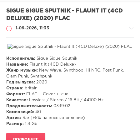
SIGUE SIGUE SPUTNIK - FLAUNT IT (4CD
DELUXE) (2020) FLAC
1-06-2026, 11:33
Исполнитель:
Sigue Sigue Sputnik
Музыка
Название:
Flaunt It (4CD Deluxe)
Жанр музыки:
New Wave, Synthpop, Hi NRG, Post Punk,
VANGOG19
Glam Punk, Synthpunk
43
Год выпуска:
2020
Страна:
britain
New
Формат:
FLAC + Cover + .cue
Wave
,
Качество:
Lossless / Stereo / 16 Bit / 44100 Hz
Synthpop
,
Продолжительность:
03:19:02
Hi
Композиций:
40
NRG
,
Архив:
Rar (+5% на восстановление)
Post
Размер:
1.4 Gb
Punk
,
Glam
Punk
,
ПОДРОБНЕЕ