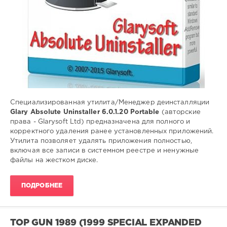
Полное
и
корректное
удаление
программ
Специализированная утилита/Менеджер деинсталляции
Glary Absolute Uninstaller 6.0.1.20 Portable
(авторские
права - Glarysoft Ltd) предназначена для полного и
корректного удаления ранее установленных приложений.
Утилита позволяет удалять приложения полностью,
включая все записи в системном реестре и ненужные
файлы на жестком диске.
ПОДРОБНЕЕ
TOP GUN 1989 (1999 SPECIAL EXPANDED