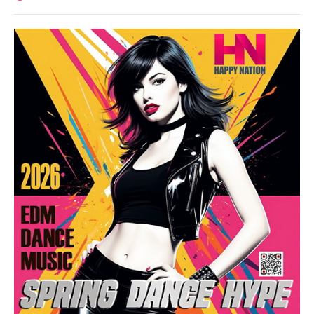
Музыка
trigall
69
Dance
,
Club
,
House
,
Electro