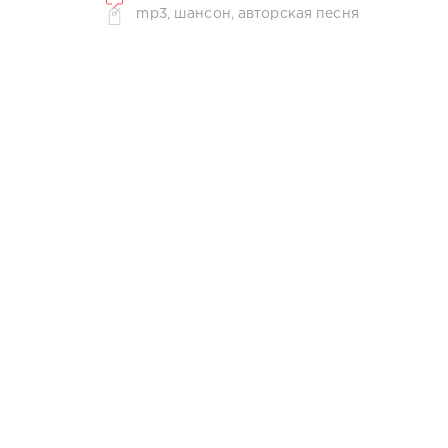
mp3
,
шансон
,
авторская песня