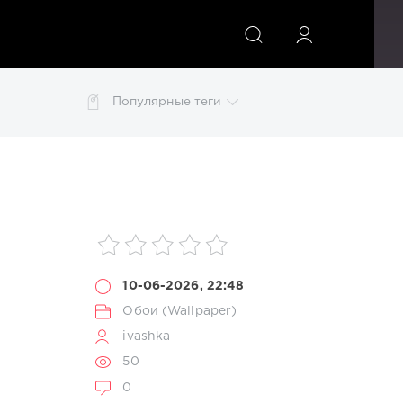
ИСКАТЬ
Популярные теги
o Disco
Lounge
Mix
MP3
pdf
photoshop
изображений
картинки
конвертер
обои
10-06-2026, 22:48
Обои (Wallpaper)
ivashka
50
0