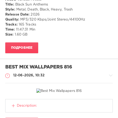
Title:
Black Sun Anthems
54
Style:
Metal, Death, Black, Heavy, Trash
Release Date:
2026
Metal
,
Quality:
MP3/320 Kbps/Joint Stereo/44100Hz
Death
,
Tracks:
165 Tracks
Black
,
Time:
11:47:31 Min
Heavy
,
Size:
1.60 GB
Trash
ПОДРОБНЕЕ
BEST MIX WALLPAPERS 816
12-06-2026, 10:32
Обои
Description:
(Wallpaper)
CALISTO