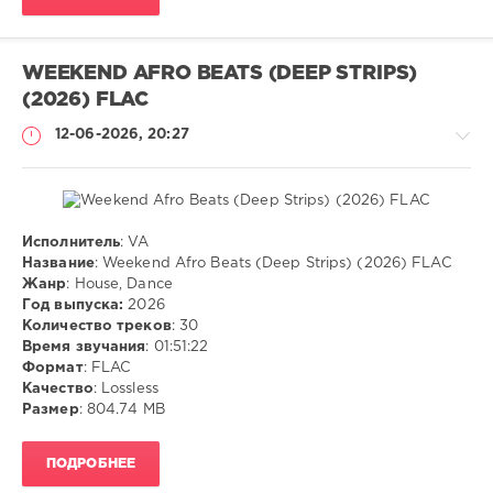
WEEKEND AFRO BEATS (DEEP STRIPS)
(2026) FLAC
12-06-2026, 20:27
Исполнитель
: VA
Музыка
Название
: Weekend Afro Beats (Deep Strips) (2026) FLAC
Жанр
: House, Dance
ivashka
Год выпуска:
2026
40
Количество треков
: 30
Время звучания
: 01:51:22
FLAC
,
Формат
: FLAC
House
,
Качество
: Lossless
Dance
Размер
: 804.74 MB
ПОДРОБНЕЕ