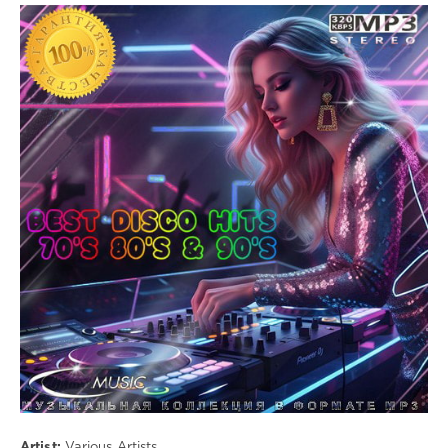
Музыка
drakon-
55
55
Disco
Artist:
Various Artists