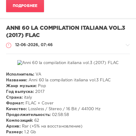
ПОДРОБНЕЕ
84
0
Обои
,
ANNI 60 LA COMPILATION ITALIANA VOL.3
рабочий
(2017) FLAC
стол
,
картинки
,
12-06-2026, 07:46
фото
,
микс
,
разное
,
Mixture
,
Mix
,
Исполнитель:
VA
Pictures
Музыка
Название:
Anni 60 la compilation italiana vol.3 FLAC
Жанр музыки:
Pop
VANGOG19
Год выпуска:
2017
55
Страна:
italy
Формат:
FLAC + Cover
Pop
Качество:
Lossless / Stereo / 16 Bit / 44100 Hz
Продолжительность:
02:58:58
Композиций:
62
Архив:
Rar (+5% на восстановление)
Размер:
1.2 Gb