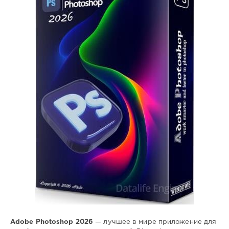
Софт
SamDel
3
photoshop
,
редактор
,
изображений
,
photoshop
Adobe Photoshop 2026
— лучшее в мире приложение для