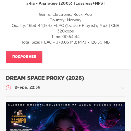
a-ha - Analogue (2005) [Lossless+MP3]
Музыка
Genre: Electronic, Rock, Pop
Baczek28
Country: Norway
3
Quality: 16bit-44,1kHz FLAC (tracks+ Playlist); Mp3 | CBR
320kbps
Time: 00:54:44
Total Size: FLAC - 378,05 MB; MP3 - 126,50 MB
ПОДРОБНЕЕ
DREAM SPACE PROXY (2026)
Вчера, 22:56
Музыка
trigall