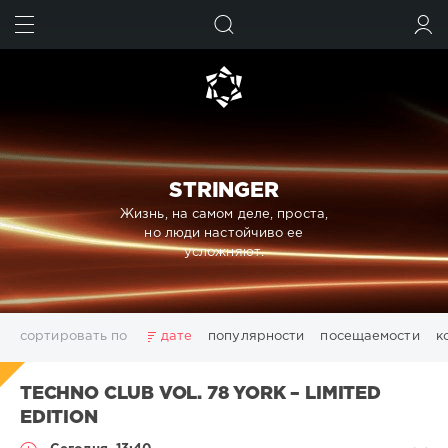
ИСКАТЬ
ВОЙТИ
STRINGER
Жизнь, на самом деле, проста,
но люди настойчиво ее
усложняют.
сортировать по
дате
популярности
посещаемости
к
3D
Chillout
Club
Dance
Desctop
Disco
TECHNO CLUB VOL. 78 YORK – LIMITED
Downtempo
Electro
Electronic
FLAC
Girls
House
EDITION
Italo Disco
Lounge
Mix
MP3
pdf
photoshop