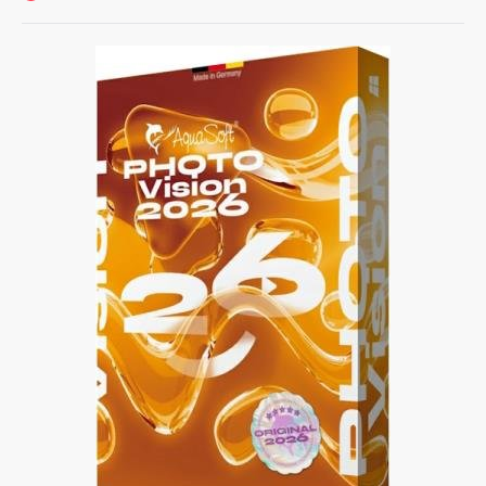
Софт
SamDel
6
создать
,
слайд
шоу
,
HD-
DVD
,
анимировать
,
картинки