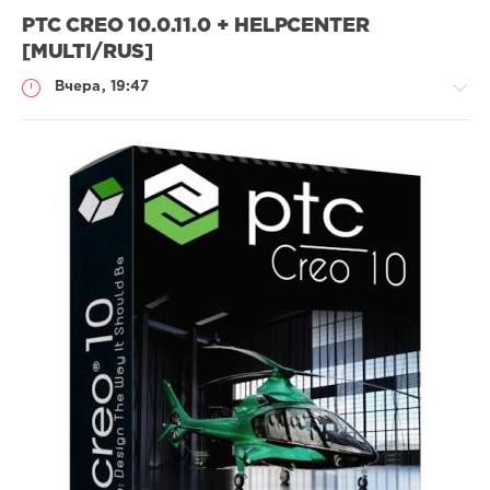
PTC CREO 10.0.11.0 + HELPCENTER
[MULTI/RUS]
Вчера, 19:47
Софт
SamDel
3
создать
,
моделирование
,
2D
,
3D
,
конструкции