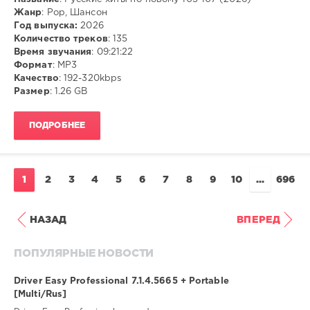
Жанр
: Pop, Шансон
ivashka
Год выпуска:
2026
6
Количество треков
: 135
Время звучания
: 09:21:22
MP3
,
Формат
: MP3
Pop
,
Качество
: 192-320kbps
Шансон
Размер
: 1.26 GB
ПОДРОБНЕЕ
1
2
3
4
5
6
7
8
9
10
...
696
НАЗАД
ВПЕРЕД
ПОПУЛЯРНЫЕ НОВОСТИ
Driver Easy Professional 7.1.4.5665 + Portable
[Multi/Rus]