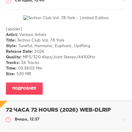
Сегодня, 13:40
Pictures
Pop
Portable
Rap
RnB
Rock
Trance
Wallpapers
windows
Windows 11
видео
девушки
изображений
картинки
конвертер
обои
обои на рабочий стол
редактор
системы
создать
[spoiler]
Музыка
файлов
фото
Artist:
Various Artists
Title:
Techno Club Vol. 78 York
drakon-
Показать все теги
Style:
Tuneful, Harmonic, Euphoric, Uplifting
55
Release Date:
2026
9
Quality:
MP3/320 Kbps/Joint Stereo/44100Hz
Tracks:
34 Tracks
Tuneful
,
Time:
03:38:03 Min
Harmonic
,
Size:
530 MB
Euphoric
,
Uplifting
ПОДРОБНЕЕ
72 ЧАСА 72 HOURS (2026) WEB-DLRIP
Вчера, 12:37