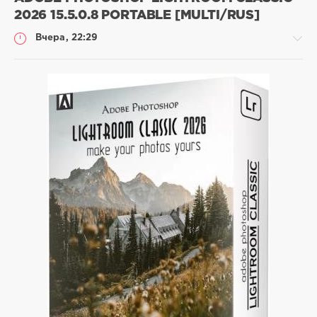
2026 15.5.0.8 PORTABLE [MULTI/RUS]
Вчера, 22:29
Софт
SamDel
5
photoshop
,
редактор
,
изображений
,
lightroom