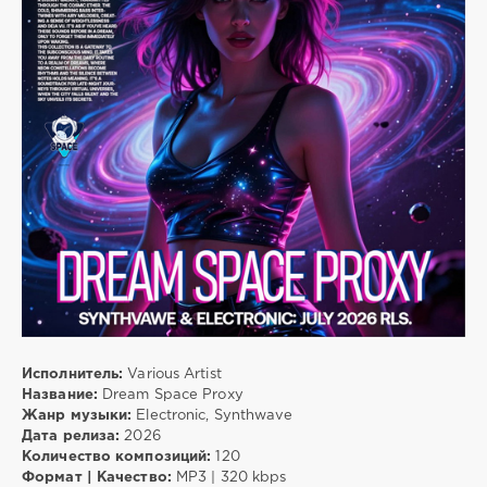
8
Electronic
,
Synthwave
,
Mixtape
Исполнитель:
Various Artist
Название:
Dream Space Proxy
Жанр музыки:
Electronic, Synthwave
Дата релиза:
2026
Количество композиций:
120
Формат | Качество:
MP3 | 320 kbps