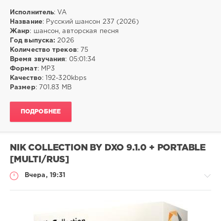
Исполнитель
: VA
Музыка
Название
: Русский шансон 237 (2026)
Жанр
: шансон, авторская песня
ivashka
Год выпуска:
2026
6
Количество треков
: 75
Время звучания
: 05:01:34
mp3
,
Формат
: MP3
шансон
,
Качество
: 192-320kbps
авторская
Размер
: 701.83 MB
песня
ПОДРОБНЕЕ
NIK COLLECTION BY DXO 9.1.0 + PORTABLE
[MULTI/RUS]
Вчера, 19:31