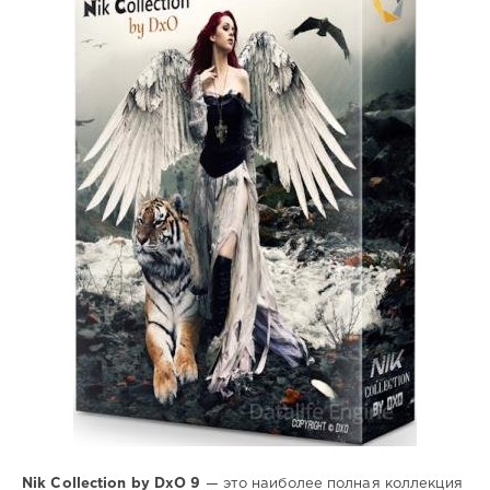
Софт
SamDel
3
фото
,
плагины
,
графический
,
редактор
Nik Collection by DxO 9
— это наиболее полная коллекция