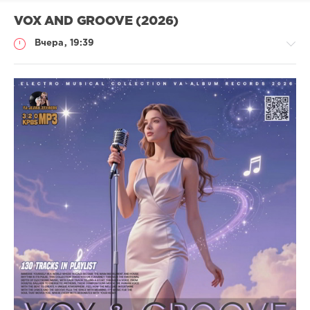
VOX AND GROOVE (2026)
Вчера, 19:39
Музыка
trigall
7
Vocal
,
House
,
Electro