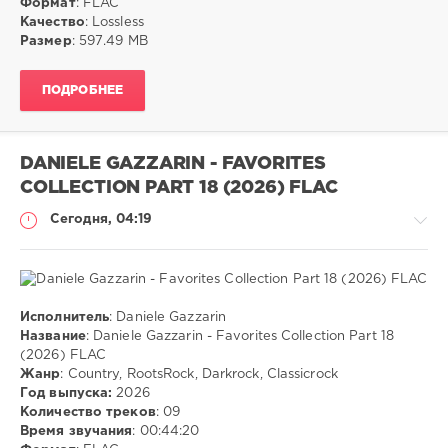
Формат
: FLAC
RootsRock
,
Качество
: Lossless
Darkrock
,
Размер
: 597.49 MB
Classicrock
ПОДРОБНЕЕ
DANIELE GAZZARIN - FAVORITES
COLLECTION PART 18 (2026) FLAC
Сегодня, 04:19
Исполнитель
: Daniele Gazzarin
Музыка
Название
: Daniele Gazzarin - Favorites Collection Part 18
(2026) FLAC
ivashka
Жанр
: Country, RootsRock, Darkrock, Classicrock
4
Год выпуска:
2026
Количество треков
: 09
FLAC
,
Время звучания
: 00:44:20
Country
,