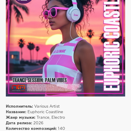
trigall
5
Trance
,
Electro
,
Compilation
,
Mixtape
Исполнитель:
Various Artist
Название:
Euphoric Coastline
Жанр музыки:
Trance, Electro
Дата релиза:
2026
Количество композиций:
140