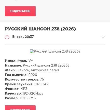
песня
ПОДРОБНЕЕ
РУССКИЙ ШАНСОН 238 (2026)
Вчера, 20:37
Исполнитель
: VA
Музыка
Название
: Русский шансон 238 (2026)
Жанр
: шансон, авторская песня
ivashka
Год выпуска:
2026
13
Количество треков
: 75
Время звучания
: 04:59:42
mp3
,
Формат
: MP3
шансон
,
Качество
: 192-320kbps
авторская
Размер
: 701.58 MB
песня