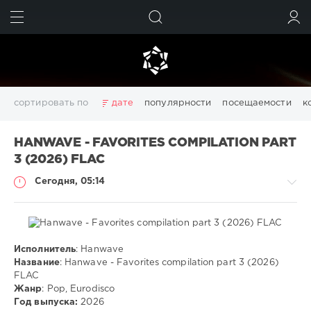
ИСКАТЬ
ВОЙТИ
сортировать по
дате
популярности
посещаемости
к
3D
Chillout
Club
Dance
Desctop
Disco
HANWAVE - FAVORITES COMPILATION PART
Downtempo
Electro
Electronic
FLAC
Girls
House
3 (2026) FLAC
Italo Disco
Lounge
Mix
MP3
pdf
photoshop
Сегодня, 05:14
Pictures
Pop
Portable
Rap
RnB
Rock
Trance
Wallpapers
windows
Windows 11
видео
девушки
изображений
картинки
конвертер
обои
обои на рабочий стол
редактор
системы
создать
Исполнитель
: Hanwave
Музыка
файлов
фото
Название
: Hanwave - Favorites compilation part 3 (2026)
FLAC
ivashka
Показать все теги
Жанр
: Pop, Eurodisco
3
Год выпуска:
2026