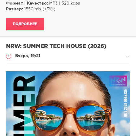
Формат | Качество:
MP3 | 320 kbps
Размер:
1550 mb (+3% )
ПОДРОБНЕЕ
NRW: SUMMER TECH HOUSE (2026)
Вчера, 19:21
Музыка
trigall
5
House
,
Tech
House
,
Electro
,