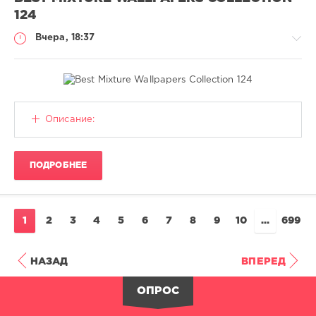
124
Вчера, 18:37
Обои
Описание:
(Wallpaper)
CALISTO
ПОДРОБНЕЕ
13
0
1
2
3
4
5
6
7
8
9
10
...
699
НАЗАД
ВПЕРЕД
ОПРОС