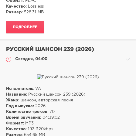
Формат
: FLAC
RootsRock
,
Качество
: Lossless
Darkrock
,
Размер
: 528.31 MB
Classicrock
ПОДРОБНЕЕ
РУССКИЙ ШАНСОН 239 (2026)
Сегодня, 04:00
Исполнитель
: VA
Музыка
Название
: Русский шансон 239 (2026)
Жанр
: шансон, авторская песня
ivashka
Год выпуска:
2026
3
Количество треков
: 70
Время звучания
: 04:39:02
mp3
,
Формат
: MP3
шансон
,
Качество
: 192-320kbps
авторская
Размер
: 654.65 MB