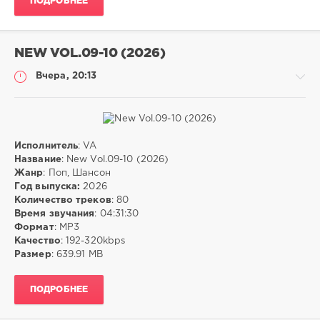
ПОДРОБНЕЕ
NEW VOL.09-10 (2026)
Вчера, 20:13
Исполнитель
: VA
Музыка
Название
: New Vol.09-10 (2026)
Жанр
: Поп, Шансон
ivashka
Год выпуска:
2026
4
Количество треков
: 80
Время звучания
: 04:31:30
MP3
,
Формат
: MP3
Поп
,
Качество
: 192-320kbps
Шансон
Размер
: 639.91 MB
ПОДРОБНЕЕ