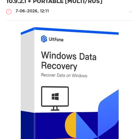
10.9.2.1 + PORTABLE [MULTI/RUS]
7-06-2026, 12:11
Софт
SamDel
64
восстановить
,
удалённые
,
файлы
,
данные