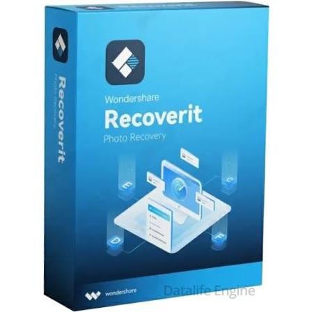
Софт
SamDel
37
восстановить
,
удаленные
,
файлы
,
данные