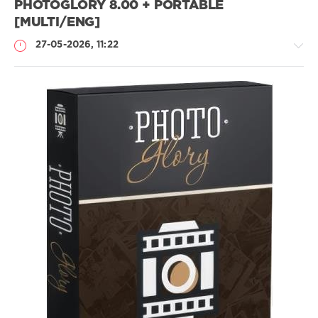
PHOTOGLORY 8.00 + PORTABLE
[MULTI/ENG]
27-05-2026, 11:22
Софт
SamDel
47
редактор
,
фото
,
восстановить
,
старинные
,
фотографии