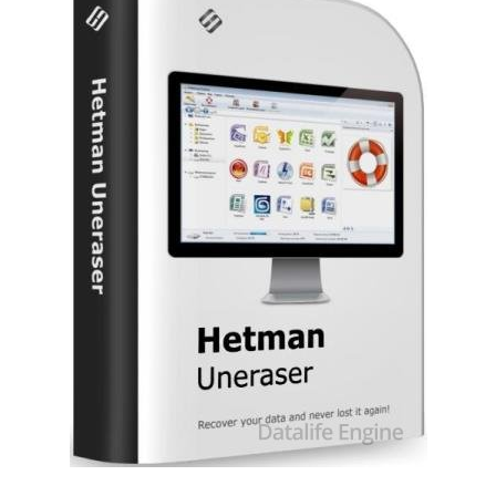
Софт
SamDel
24
восстановить
,
удалённые
,
файлы