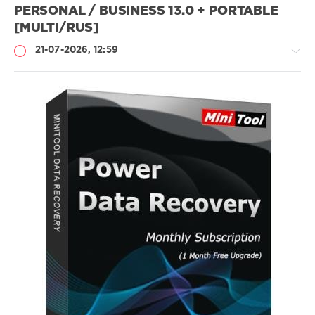
PERSONAL / BUSINESS 13.0 + PORTABLE
[MULTI/RUS]
21-07-2026, 12:59
Софт
SamDel
22
восстановить
,
удалённые
,
файлы
,
данные