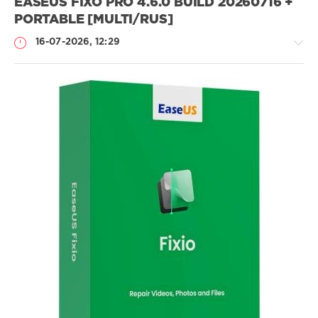
EASEUS FIXO PRO 4.6.0 BUILD 20260716 +
PORTABLE [MULTI/RUS]
16-07-2026, 12:29
Софт
SamDel
23
восстановить
,
поврежденные
,
данные
,
файлы