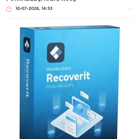
10-07-2026, 14:53
Софт
SamDel
25
восстановить
,
удаленные
,
файлы
,
данные