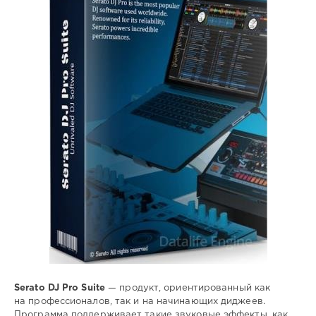
SamDel
74
диджеинг
,
звуковые
,
эффекты
,
MIDI
Serato DJ Pro Suite
— продукт, ориентированный как
на профессионалов, так и на начинающих диджеев.
Программа поддерживает такие звуковые эффекты, как