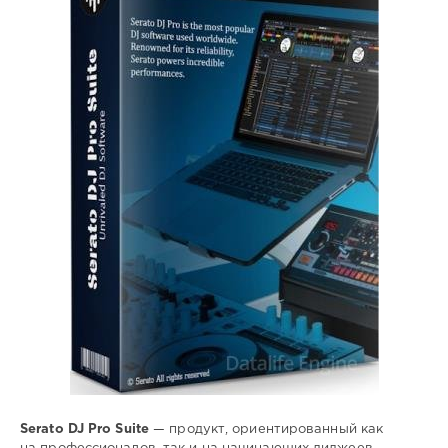
Софт
SamDel
75
диджеинг
,
звуковые
,
эффекты
,
MIDI
Serato DJ Pro Suite
— продукт, ориентированный как