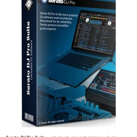
Софт
SamDel
80
диджеинг
,
звуковые
,
эффекты
,
MIDI