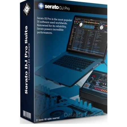
Софт
SamDel
102
диджеинг
,
звуковые
,
эффекты
,
MIDI