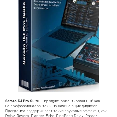
64
диджеинг
,
звуковые
,
эффекты
,
MIDI
Serato DJ Pro Suite
— продукт, ориентированный как
на профессионалов, так и на начинающих диджеев.
Программа поддерживает такие звуковые эффекты, как
Delay, Reverb, Flanger, Echo, PingPong Delay, Phaser,