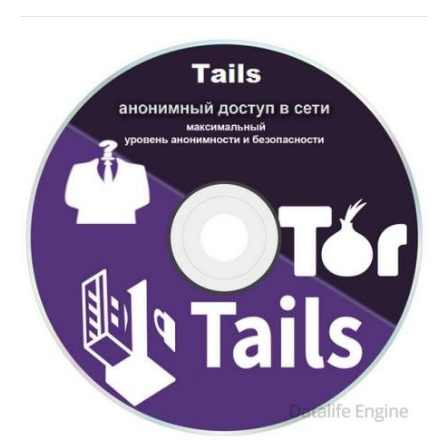
Софт
SamDel
91
анонимная
,
навигация
,
сети
,
интернет