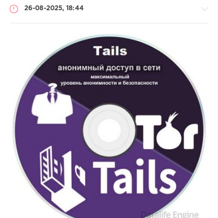
26-08-2025, 18:44
Софт
SamDel
134
анонимная
,
навигация
,
сети
,
интернет