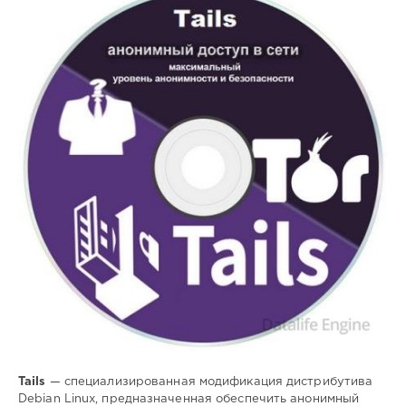
Софт
SamDel
216
анонимная
,
навигация
,
сети
,
интернет
Tails
— специализированная модификация дистрибутива
Debian Linux, предназначенная обеспечить анонимный