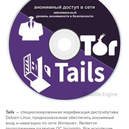
Софт
SamDel
106
анонимная
,
навигация
,
сети
,
интернет
Tails
— специализированная модификация дистрибутива
Debian Linux, предназначенная обеспечить анонимный
вход и навигацию по сети Интернет. Является
продолжением развития ОС Incognito. Все исходящие