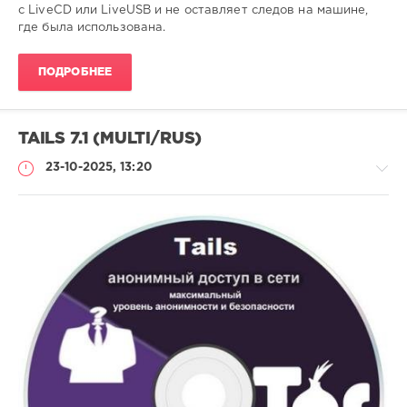
с LiveCD или LiveUSB и не оставляет следов на машине,
где была использована.
ПОДРОБНЕЕ
TAILS 7.1 (MULTI/RUS)
23-10-2025, 13:20
Софт
SamDel
127
анонимная
,
навигация
,
сети
,
интернет