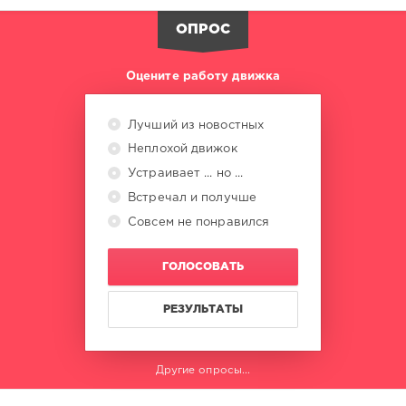
ОПРОС
микс
,
картинки
,
фото
,
Оцените работу движка
обои
,
девушки
,
прирда
,
Лучший из новостных
животные
,
Неплохой движок
машины
,
jpg
Устраивает ... но ...
Встречал и получше
Совсем не понравился
ГОЛОСОВАТЬ
РЕЗУЛЬТАТЫ
Другие опросы...