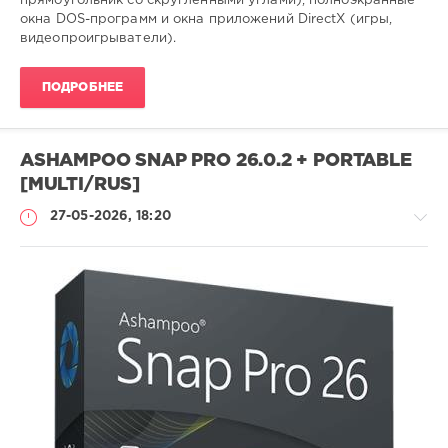
прямоугольник со скругленными углами), полноэкранные
окна DOS-программ и окна приложений DirectX (игры,
видеопроигрыватели).
ПОДРОБНЕЕ
ASHAMPOO SNAP PRO 26.0.2 + PORTABLE
[MULTI/RUS]
27-05-2026, 18:20
Софт
SamDel
53
захват
,
запись
,