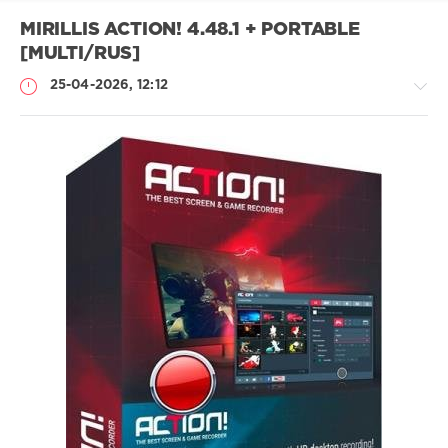
MIRILLIS ACTION! 4.48.1 + PORTABLE
[MULTI/RUS]
25-04-2026, 12:12
Софт
SamDel
55
запись
,
изображений
,
экрана
,
монитора