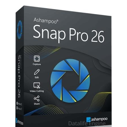
Софт
SamDel
52
захват
,
запись
,
видео
,
экрана