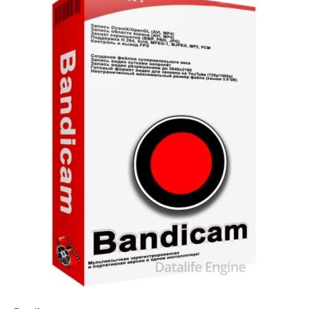
Софт
SamDel
31
запись
,
видео
,
экрана
,
монитора