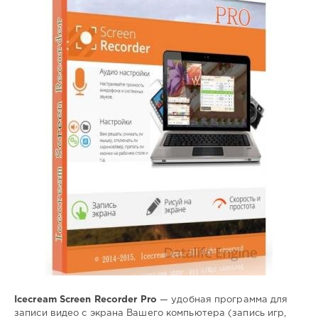
SamDel
34
запись
,
видео
,
экрана
,
создать
,
скриншот
Icecream Screen Recorder Pro
— удобная программа для
записи видео с экрана Вашего компьютера (запись игр,