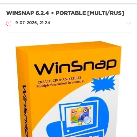
WINSNAP 6.2.4 + PORTABLE [MULTI/RUS]
9-07-2026, 21:24
Софт
SamDel
30
создать
,
скриншот
,
экрана
,
монитора