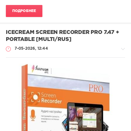
ПОДРОБНЕЕ
ICECREAM SCREEN RECORDER PRO 7.47 +
PORTABLE [MULTI/RUS]
7-05-2026, 12:44
Софт
SamDel
47
запись
,
видео
,
экрана
,
создать
,
скриншот