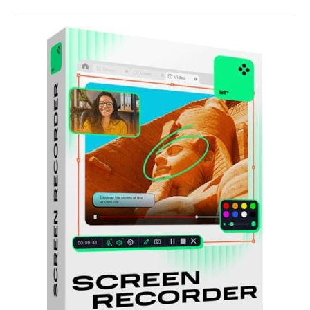
Софт
SamDel
23
захват
,
запись
,
видео
,
экрана