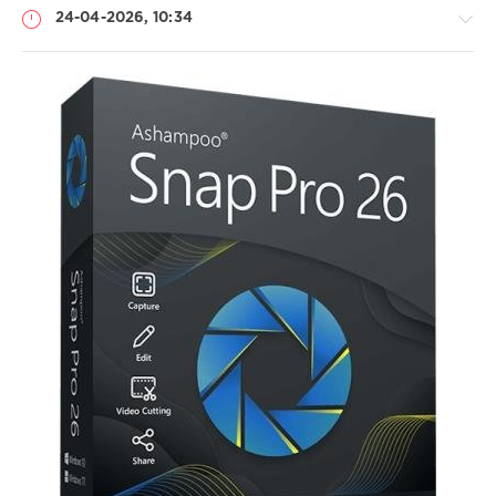
24-04-2026, 10:34
Софт
SamDel
53
захват
,
запись
,
видео
,
экрана