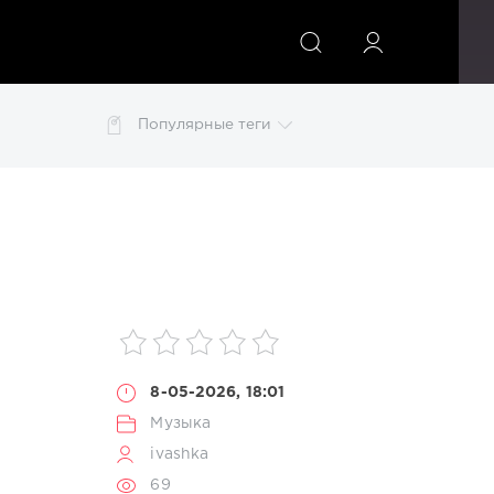
ИСКАТЬ
Популярные теги
o Disco
Lounge
Mix
MP3
pdf
photoshop
изображений
картинки
конвертер
обои
8-05-2026, 18:01
Музыка
ivashka
69