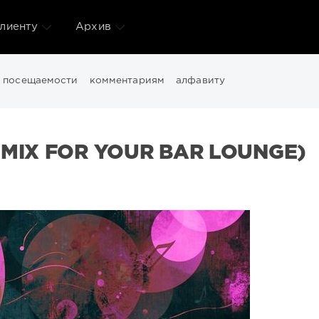
лиенту
Архив
посещаемости
комментариям
алфавиту
Downtempo
Electro
Electronic
FLAC
Girls
House
Ital
ance
Wallpapers
windows
Windows 11
видео
девушки
 MIX FOR YOUR BAR LOUNGE)
здать
файлов
фото