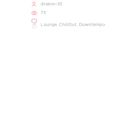
drakon-55
73
Lounge
,
ChillOut
,
Downtempo