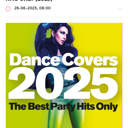
26-06-2025, 08:00
Музыка
drakon-
55
195
Electro
Pop
,
Dance
,
Vocal
,
Club
,
Progressive
,
Groove
,
Future
House