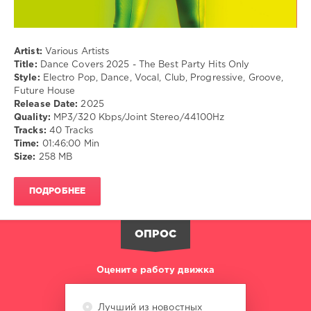
Artist:
Various Artists
Title:
Dance Covers 2025 - The Best Party Hits Only
Style:
Electro Pop, Dance, Vocal, Club, Progressive, Groove,
Future House
Release Date:
2025
Quality:
MP3/320 Kbps/Joint Stereo/44100Hz
Tracks:
40 Tracks
Time:
01:46:00 Min
Size:
258 MB
ПОДРОБНЕЕ
ОПРОС
Оцените работу движка
Лучший из новостных