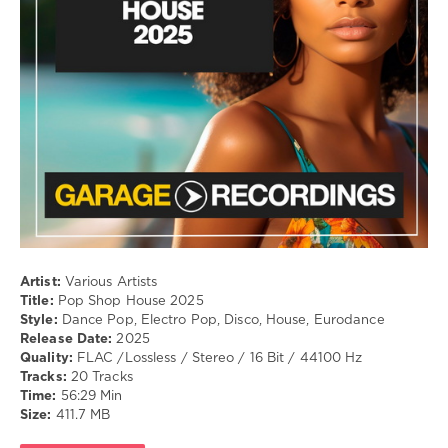
Dance
Pop
,
Electro
Pop
,
Disco
,
House
,
Eurodance
Artist:
Various Artists
Title:
Pop Shop House 2025
Style:
Dance Pop, Electro Pop, Disco, House, Eurodance
Release Date:
2025
Quality:
FLAC /Lossless / Stereo / 16 Bit / 44100 Hz
Tracks:
20 Tracks
Time:
56:29 Min
Size:
411.7 MB