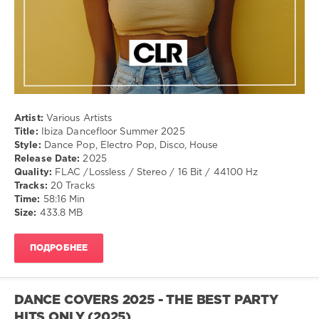
Disco
,
House
Artist:
Various Artists
Title:
Ibiza Dancefloor Summer 2025
Style:
Dance Pop, Electro Pop, Disco, House
Release Date:
2025
Quality:
FLAC /Lossless / Stereo / 16 Bit / 44100 Hz
Tracks:
20 Tracks
Time:
58:16 Min
Size:
433.8 MB
ПОДРОБНЕЕ
DANCE COVERS 2025 - THE BEST PARTY
HITS ONLY (2025)