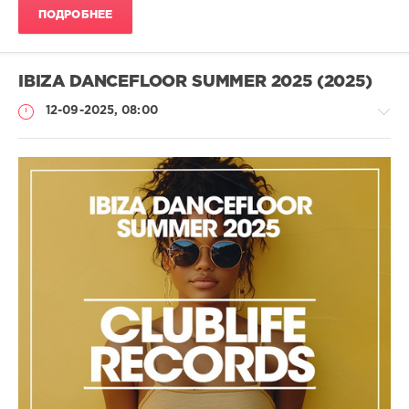
ПОДРОБНЕЕ
IBIZA DANCEFLOOR SUMMER 2025 (2025)
12-09-2025, 08:00
-
-
-
drakon-
55
146
Dance
Pop
,
Electro
Pop
,