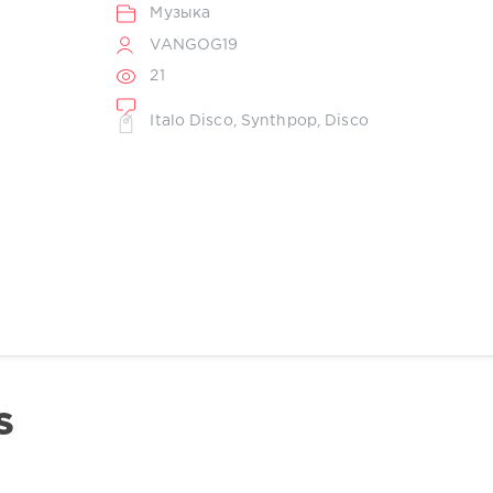
Музыка
VANGOG19
21
Italo Disco
,
Synthpop
,
Disco
S