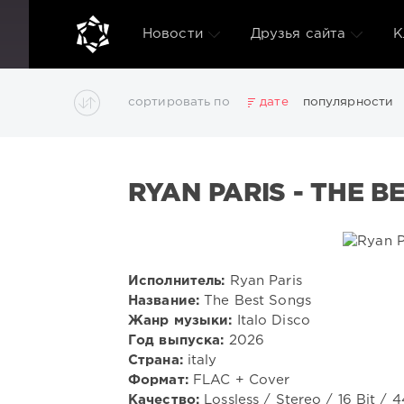
Новости
Друзья сайта
К
сортировать по
дате
популярности
3D
Chillout
Club
Dance
Desctop
Disco
Pictures
Pop
Portable
Rap
RnB
Rock
Tr
RYAN PARIS - THE B
обои на рабочий стол
редактор
системы
со
Показать все теги
Исполнитель:
Ryan Paris
Название:
The Best Songs
Жанр музыки:
Italo Disco
Год выпуска:
2026
Страна:
italy
Формат:
FLAC + Cover
Качество:
Lossless / Stereo / 16 Bit / 