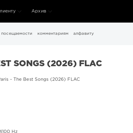
лиенту
Архив
посещаемости
комментариям
алфавиту
Downtempo
Electro
Electronic
FLAC
Girls
House
Ital
ance
Wallpapers
windows
Windows 11
видео
девушки
EST SONGS (2026) FLAC
здать
файлов
фото
44100 Hz