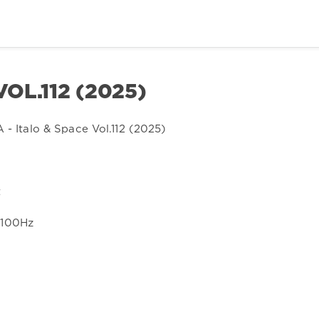
VOL.112 (2025)
t
4100Hz