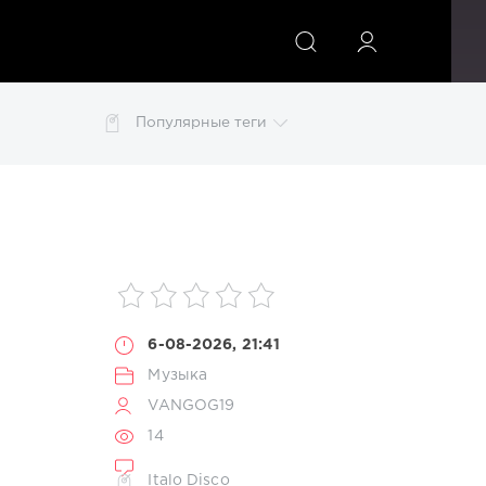
ИСКАТЬ
Популярные теги
o Disco
Lounge
Mix
MP3
pdf
photoshop
изображений
картинки
конвертер
обои
6-08-2026, 21:41
Музыка
VANGOG19
14
Italo Disco