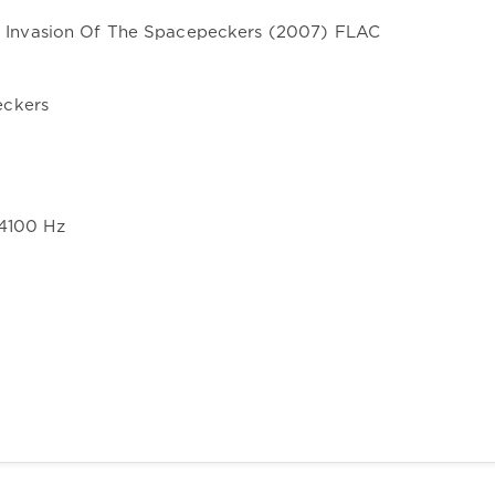
eckers
44100 Hz