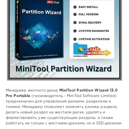
163
Portable
,
MiniTool
,
Partition
Wizard
,
Менеджер
жесткого
диска
,
управление
разделами
,
управление
томами
Менеджер жесткого диска
MiniTool Partition Wizard 13.0
Pro Portable
(производитель - MiniTool Software Limited)
предназначен для управления дисками, разделами и
томами. Менеджер позволяет изменять размер раздела,
делать новый раздел на жестком диске, удалять и
форматировать уже существующие разделы, а также
работать не только с жесткими дисками, но и SSD-дисками.