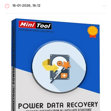
16-01-2026, 16:12
Софт
(portable)
Lemb46
103
Portable
,
MiniTool
,
Power
Data
Recovery
,
восстановление
файла
,
предпросмотр
файла
,
восстановление
данных