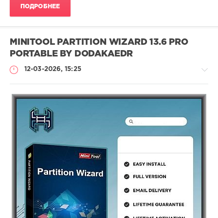
ПОДРОБНЕЕ
MINITOOL PARTITION WIZARD 13.6 PRO
PORTABLE BY DODAKAEDR
12-03-2026, 15:25
Софт
(portable)
Lemb46
73
Portable
,
MiniTool
,
Partition
Wizard
,
Менеджер