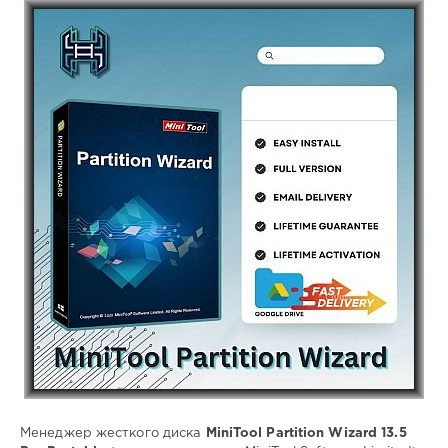
Софт
(portable)
Lemb46
101
Portable
,
MiniTool
,
Partition
Wizard
,
Менеджер
жесткого
диска
,
управление
разделами
,
управление
томами
Менеджер жесткого диска
MiniTool Partition Wizard 13.5