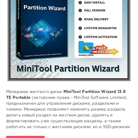
Portable
,
MiniTool
,
Partition
Wizard
,
Менеджер
жесткого
диска
,
управление
разделами
,
управление
томами
Менеджер жесткого диска
MiniTool Partition Wizard 13.9
TE Portable
(авторские права - MiniTool Software Limited)
предназначен для управления дисками, разделами и
томами. Менеджер позволяет изменять размер раздела,
делать новый раздел на жестком диске, удалять и
форматировать уже существующие разделы, а также
работать не только с жесткими дисками, но и SSD-дисками.