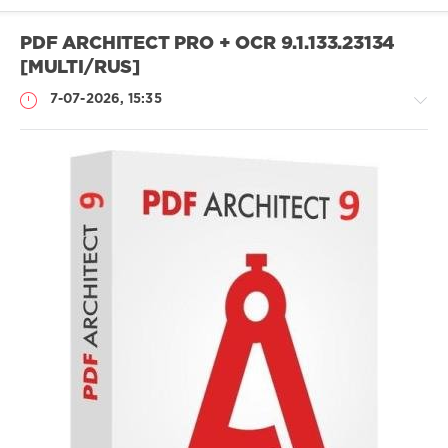
выпечка
,
кулинария
PDF ARCHITECT PRO + OCR 9.1.133.23134
[MULTI/RUS]
7-07-2026, 15:35
Софт
SamDel
40
редактор
,
PDF
,
файлов