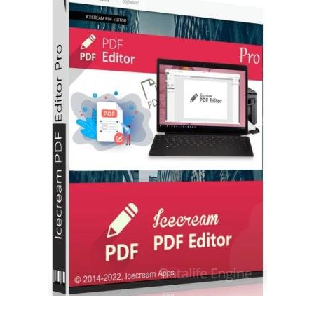
Софт
SamDel
32
редактор
,
PDF
,
файлов
,
документов