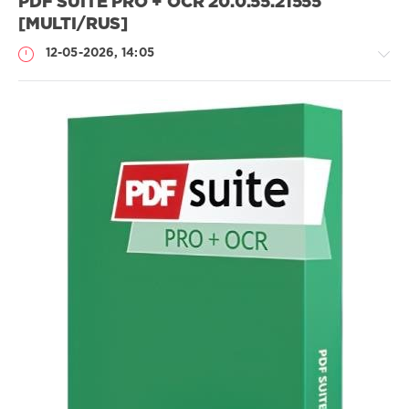
PDF SUITE PRO + OCR 20.0.55.21555
[MULTI/RUS]
12-05-2026, 14:05
Софт
SamDel
55
редактор
,
PDF
,
файлов