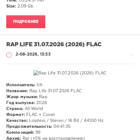
Time:
05:24:31 Min
Pop
,
Size:
2.09 Gb
Dance
,
Rock
,
Rap
,
ПОДРОБНЕЕ
Hip
Hop
RAP LIFE 31.07.2026 (2026) FLAC
2-08-2026, 13:53
Исполнитель:
VA
Музыка
Название:
Rap Life 31.07.2026 FLAC
Жанр музыки:
Rap
VANGOG19
Год выпуска:
2026
22
Страна:
All World
Формат:
FLAC + Cover
Rap
Качество:
Lossless / Stereo / 16 Bit / 44100 Hz
Продолжительность:
04:41:35
Композиций:
99
Архив:
Rar (+5% на восстановление)