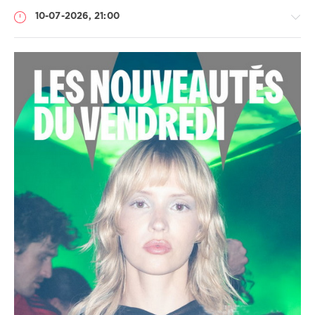
10-07-2026, 21:00
Музыка
drakon-
55
49
Pop
,
Dance
,
Rock
,
Rap
,
Hip
Hop