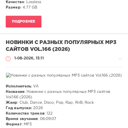
Качество
: Lossless
Pop
,
Размер
: 4.77 GB
Rap
,
RnB
,
Rock
ПОДРОБНЕЕ
НОВИНКИ С РАЗНЫХ ПОПУЛЯРНЫХ MP3
САЙТОВ VOL.166 (2026)
1-08-2026, 13:11
Исполнитель
: VA
Музыка
Название
: Новинки с разных популярных MP3 сайтов
Vol.166 (2026)
ivashka
Жанр
: Club, Dance, Disco, Pop, Rap, RnB, Rock
17
Год выпуска:
2026
Количество треков
: 122
MP3
,
Время звучания
: 06:09:07
Club
,
Формат
: MP3
Dance
,