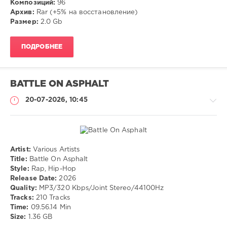
Композиций:
96
RnB
,
Архив:
Rar (+5% на восстановление)
Hip
Размер:
2.0 Gb
Hop
,
Rap
ПОДРОБНЕЕ
BATTLE ON ASPHALT
20-07-2026, 10:45
Artist:
Various Artists
Музыка
Title:
Battle On Asphalt
Style:
Rap, Hip-Hop
drakon-
Release Date:
2026
55
Quality:
MP3/320 Kbps/Joint Stereo/44100Hz
40
Tracks:
210 Tracks
Time:
09.56.14 Min
Rap
,
Size:
1.36 GB
Hip-