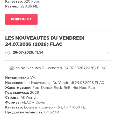
Качество
: 320 kbps
Disco
,
Размер
: 920.86 MB
Pop
,
Rap
,
RnB
,
ПОДРОБНЕЕ
Rock
LES NOUVEAUTES DU VENDREDI
24.07.2026 (2026) FLAC
28-07-2026, 11:54
Исполнитель:
VA
Музыка
Название:
Les Nouveautes Du Vendredi 24.07.2026 FLAC
Жанр музыки:
Pop, Dance, Rock, RnB, Hip Hop, Rap
VANGOG19
Год выпуска:
2026
32
Страна:
All World
Формат:
FLAC + Cover
Pop
,
Качество:
Lossless / Stereo / 16 Bit / 44100 Hz
Dance
,
Продолжительность:
04:52:04
Rock
,