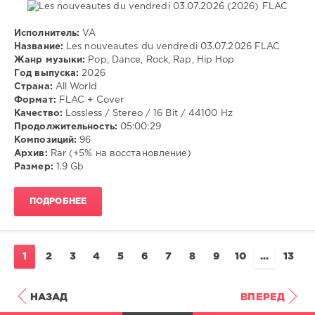
Исполнитель:
VA
Музыка
Название:
Les nouveautes du vendredi 03.07.2026 FLAC
Жанр музыки:
Pop, Dance, Rock, Rap, Hip Hop
VANGOG19
Год выпуска:
2026
39
Страна:
All World
Формат:
FLAC + Cover
Pop
,
Качество:
Lossless / Stereo / 16 Bit / 44100 Hz
Dance
,
Продолжительность:
05:00:29
Rock
,
Композиций:
96
Rap
,
Архив:
Rar (+5% на восстановление)
Hip
Размер:
1.9 Gb
Hop
ПОДРОБНЕЕ
1
2
3
4
5
6
7
8
9
10
...
13
НАЗАД
ВПЕРЕД