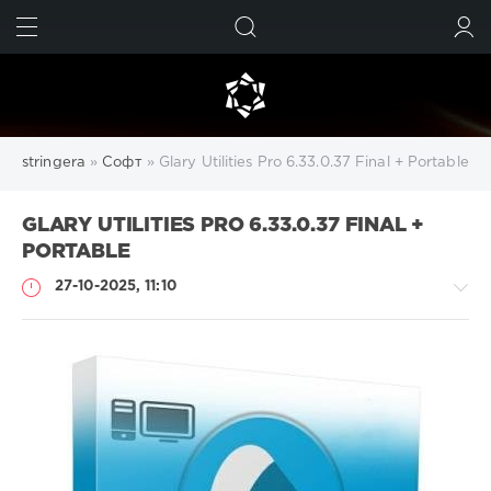
ИСКАТЬ
ВОЙТИ
stringera
»
Софт
» Glary Utilities Pro 6.33.0.37 Final + Portable
GLARY UTILITIES PRO 6.33.0.37 FINAL +
PORTABLE
27-10-2025, 11:10
Софт
SamDel
101