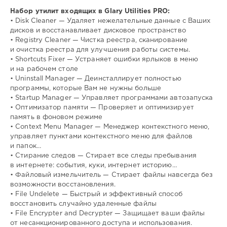
Набор утилит входящих в Glary Utilities PRO:
• Disk Cleaner — Удаляет нежелательные данные с Ваших
дисков и восстанавливает дисковое пространство
• Registry Cleaner — Чистка реестра, сканирование
и очистка реестра для улучшения работы системы.
• Shortcuts Fixer — Устраняет ошибки ярлыков в меню
и на рабочем столе
• Uninstall Manager — Деинсталлирует полностью
программы, которые Вам не нужны больше
• Startup Manager — Управляет программами автозапуска
• Оптимизатор памяти — Проверяет и оптимизирует
память в фоновом режиме
• Context Menu Manager — Менеджер контекстного меню,
управляет пунктами контекстного меню для файлов
и папок…
• Стирание следов — Стирает все следы пребывания
в интернете: события, куки, интернет историю…
• Файловый измельчитель — Стирает файлы навсегда без
возможности восстановления.
• File Undelete — Быстрый и эффективный способ
восстановить случайно удаленные файлы
• File Encrypter and Decrypter — Защищает ваши файлы
от несанкционированного доступа и использования.