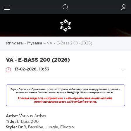
ИСКАТЬ
ВОЙТИ
stringera
»
Музыка
» VA - E-Bass 200 (2026)
VA - E-BASS 200 (2026)
13-02-2026, 10:33
Музыка
drakon-
55
Artist:
Various Artists
Title:
E-Bass 200
104
Style:
DnB, Bassline, Jungle, Electro