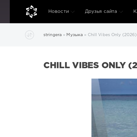
Новости
Друзья сайта
К
stringera
»
Музыка
» Chill Vibes Only (2026
CHILL VIBES ONLY (