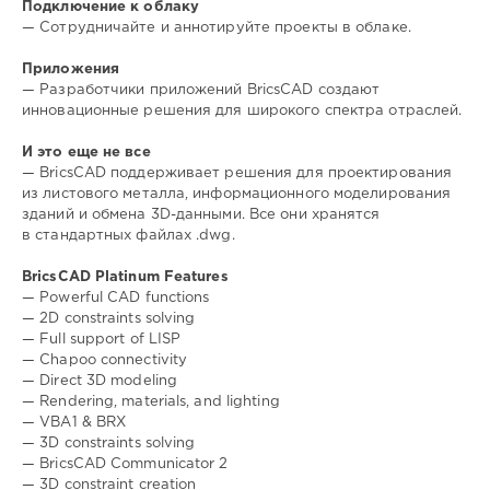
Подключение к облаку
— Сотрудничайте и аннотируйте проекты в облаке.
Приложения
— Разработчики приложений BricsCAD создают
инновационные решения для широкого спектра отраслей.
И это еще не все
— BricsCAD поддерживает решения для проектирования
из листового металла, информационного моделирования
зданий и обмена 3D-данными. Все они хранятся
в стандартных файлах .dwg.
BricsCAD Platinum Features
— Powerful CAD functions
— 2D constraints solving
— Full support of LISP
— Chapoo connectivity
— Direct 3D modeling
— Rendering, materials, and lighting
— VBA1 & BRX
— 3D constraints solving
— BricsCAD Communicator 2
— 3D constraint creation