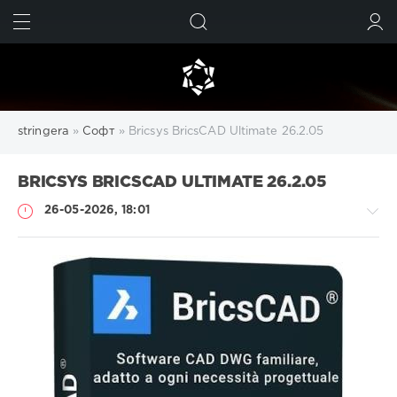
ИСКАТЬ
ВОЙТИ
stringera
»
Софт
» Bricsys BricsCAD Ultimate 26.2.05
BRICSYS BRICSCAD ULTIMATE 26.2.05
26-05-2026, 18:01
Софт
SamDel
51
создание
,