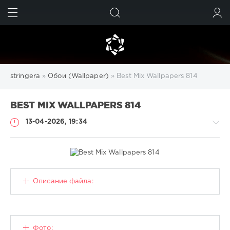
ИСКАТЬ
ВОЙТИ
stringera
»
Обои (Wallpaper)
» Best Mix Wallpapers 814
BEST MIX WALLPAPERS 814
13-04-2026, 19:34
Обои
Описание файла:
(Wallpaper)
CALISTO
92
Фото:
0