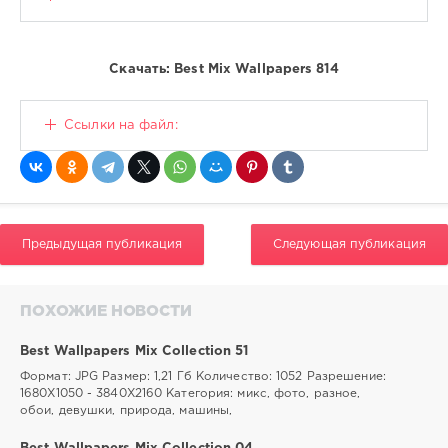
микс
,
обои
,
Скачать: Best Mix Wallpapers 814
рабрчий
стол
,
фото
,
Ссылки на файл:
разное
,
девушки
,
природа
,
машины
,
животные
Предыдущая публикация
Следующая публикация
ПОХОЖИЕ НОВОСТИ
Best Wallpapers Mix Collection 51
Формат: JPG Размер: 1,21 Гб Количество: 1052 Разрешение:
1680Х1050 - 3840Х2160 Категория: микс, фото, разное,
обои, девушки, природа, машины,